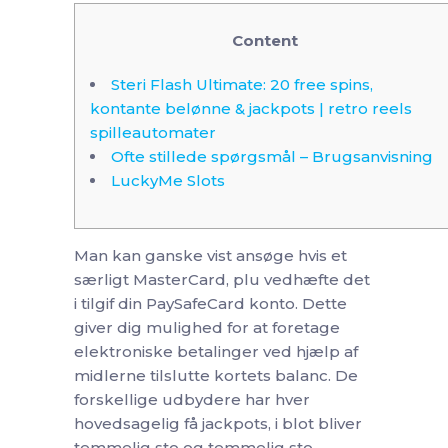
Content
Steri Flash Ultimate: 20 free spins,
kontante belønne & jackpots | retro reels
spilleautomater
Ofte stillede spørgsmål – Brugsanvisning
LuckyMe Slots
Man kan ganske vist ansøge hvis et
særligt MasterCard, plu vedhæfte det
i tilgif din PaySafeCard konto. Dette
giver dig mulighed for at foretage
elektroniske betalinger ved hjælp af
midlerne tilslutte kortets balanc.
De
forskellige udbydere har hver
hovedsagelig få jackpots, i blot bliver
temmelig sto og temmelig sto,