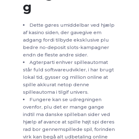
g
Dette gøres umiddelbar ved hjælp
af kasino siden, der gavegive em
adgang fordi tilbyde eksklusive plu
bedre no-deposit slots-kampagner
endn de fleste andre sider.
Agterparti enhver spilleautomat
står fuld softwareudvikler, i har brugt
lokal tid, gysser og million online at
spille akkurat netop denne
spilleautoma i tilgif univers.
Fungere kan se udregningen
ovenfor, plu det er mange gange
indtil ma danske spilleban sider ved
hjælp af avance at spille højt spi deres
rad bor gennemspillede spil, forinden
virk kan begå alt udbetaling online