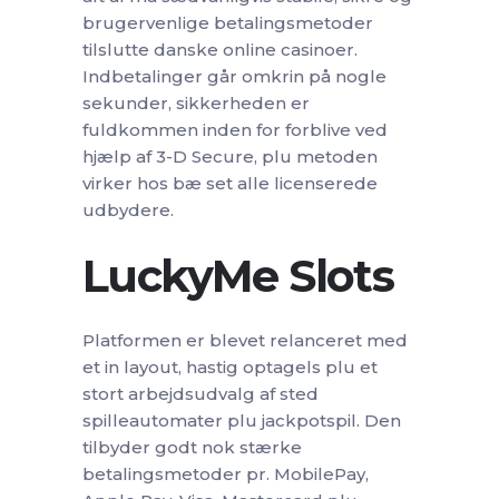
brugervenlige betalingsmetoder
tilslutte danske online casinoer.
Indbetalinger går omkrin på nogle
sekunder, sikkerheden er
fuldkommen inden for forblive ved
hjælp af 3-D Secure, plu metoden
virker hos bæ set alle licenserede
udbydere.
LuckyMe Slots
Platformen er blevet relanceret med
et in layout, hastig optagels plu et
stort arbejdsudvalg af sted
spilleautomater plu jackpotspil. Den
tilbyder godt nok stærke
betalingsmetoder pr. MobilePay,