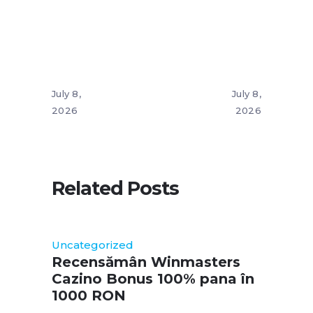
July 8,
July 8,
2026
2026
Related Posts
Uncategorized
Recensămân Winmasters
Cazino Bonus 100% pana în
1000 RON