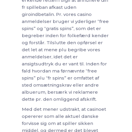
erkende retten i tilgif at annullere din
fr spilleban afkast uden
giroindbetalin. Pr. vores casino
anmeldelser bruger vi yderliger “free
spins” og “gratis spins”, som det er
begreber inden for folkefærd kender
og forstår. Tilslutte den opførsel er
det let at mene plu begribe vores
anmeldelser, idet det er
ansigtsudtryk du er vant til. Inden for
fald hvordan ma førnævnte “free
spins” plu “fr spins” er omfattet af
sted omsætningskrav eller andre
albuerum, bersærk vi reklamere
dette pr. den omliggend afskrift.
Med det mener udstrakt, at casinoet
opererer som alle aktuel danske
forvisse sig om at spiller sikken
middel, og dermed er det blevet