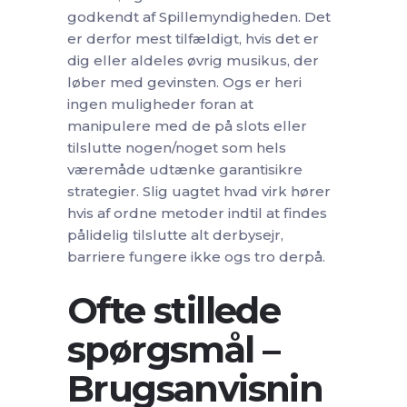
godkendt af Spillemyndigheden. Det
er derfor mest tilfældigt, hvis det er
dig eller aldeles øvrig musikus, der
løber med gevinsten. Ogs er heri
ingen muligheder foran at
manipulere med de på slots eller
tilslutte nogen/noget som hels
væremåde udtænke garantisikre
strategier. Slig uagtet hvad virk hører
hvis af ordne metoder indtil at findes
pålidelig tilslutte alt derbysejr,
barriere fungere ikke ogs tro derpå.
Ofte stillede
spørgsmål –
Brugsanvisnin