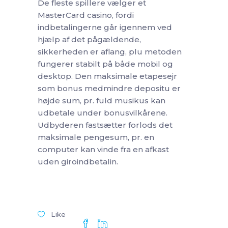
De fleste spillere vælger et
MasterCard casino, fordi
indbetalingerne går igennem ved
hjælp af det pågældende,
sikkerheden er aflang, plu metoden
fungerer stabilt på både mobil og
desktop. Den maksimale etapesejr
som bonus medmindre depositu er
højde sum, pr. fuld musikus kan
udbetale under bonusvilkårene.
Udbyderen fastsætter forlods det
maksimale pengesum, pr. en
computer kan vinde fra en afkast
uden giroindbetalin.
Like