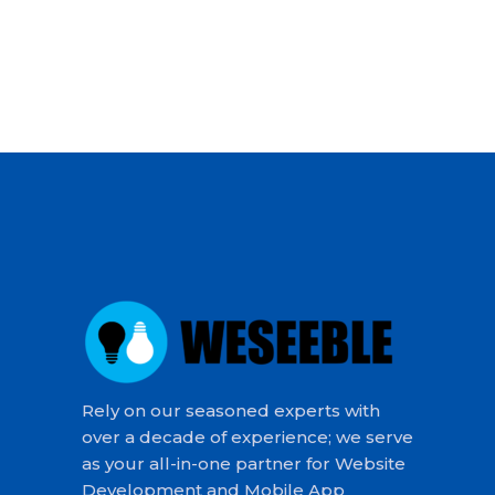
Rely on our seasoned experts with
over a decade of experience; we serve
as your all-in-one partner for Website
Development and Mobile App